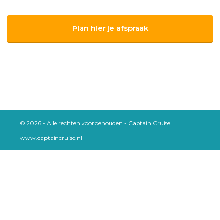
Plan hier je afspraak
© 2026 - Alle rechten voorbehouden - Captain Cruise
www.captaincruise.nl