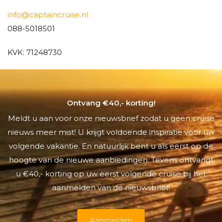
info@captaincruise.nl
088-5018501
KVK: 71248730
Ontvang €40,- korting!
Meldt u aan voor onze nieuwsbrief zodat u geen cruise
nieuws meer mist! U krijgt voldoende inspiratie voor uw
volgende vakantie. En natuurlijk bent u als eerst op de
hoogte van de nieuwe aanbiedingen. Tevens ontvangt
u €40,- korting op uw eerst volgende cruise bij het
aanmelden van de nieuwsbrief!
Aanmelden