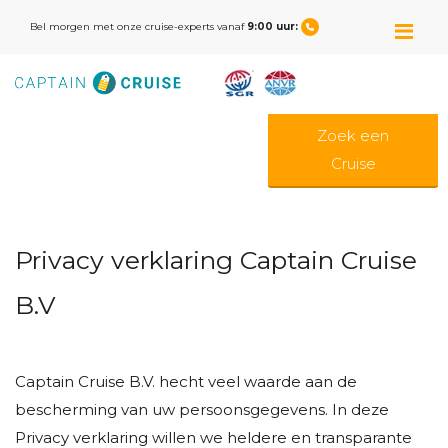
M
Bel morgen met onze cruise-experts vanaf
9:00 uur:
Zoek een
Cruise
Privacy verklaring Captain Cruise
B.V
Captain Cruise B.V. hecht veel waarde aan de
bescherming van uw persoonsgegevens. In deze
Privacy verklaring willen we heldere en transparante