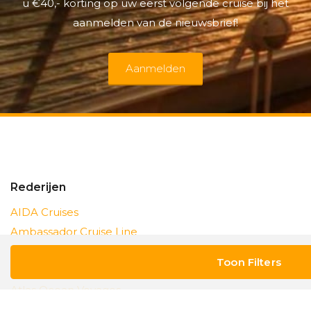
u €40,- korting op uw eerst volgende cruise bij het
aanmelden van de nieuwsbrief!
Aanmelden
Rederijen
AIDA Cruises
Ambassador Cruise Line
Amawaterways
A-ROSA
Atlas Ocean Voyages
Azamara Cruises