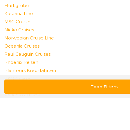
Hurtigruten
Katarina Line
MSC Cruises
Nicko Cruises
Norwegian Cruise Line
Oceania Cruises
Paul Gauguin Cruises
Phoenix Reisen
Plantours Kreuzfahrten
P&O Cruises
Ponant Yacht Cruises
Princess Cruises
Regent Seven Seas Cruises
Rivage du Monde
Riverside Luxury Cruises
Ritz Carlton Yacht Collection