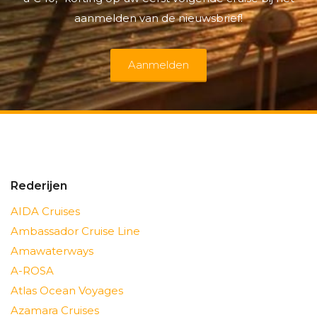
aanmelden van de nieuwsbrief!
Aanmelden
Rederijen
AIDA Cruises
Ambassador Cruise Line
Amawaterways
A-ROSA
Atlas Ocean Voyages
Azamara Cruises