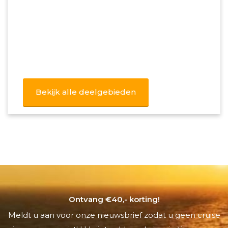
Bekijk alle deelgebieden
Ontvang €40,- korting!
Meldt u aan voor onze nieuwsbrief zodat u geen cruise