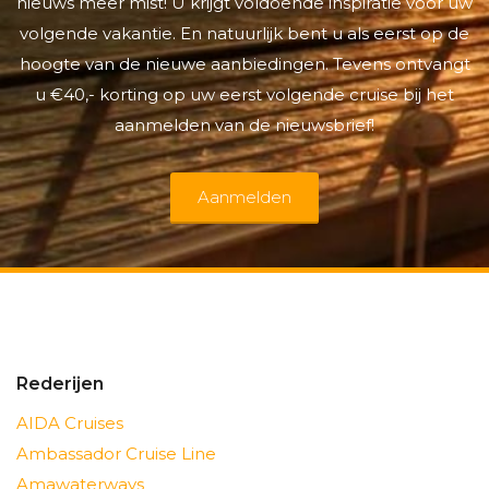
nieuws meer mist! U krijgt voldoende inspiratie voor uw
volgende vakantie. En natuurlijk bent u als eerst op de
hoogte van de nieuwe aanbiedingen. Tevens ontvangt
u €40,- korting op uw eerst volgende cruise bij het
aanmelden van de nieuwsbrief!
Aanmelden
Rederijen
AIDA Cruises
Ambassador Cruise Line
Amawaterways