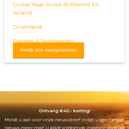
Cruise Naar Groot-Brittannië En
Ierland
Groenland
Fjorden & Spitsbergen
Bekijk alle deelgebieden
Ontvang €40,- korting!
Meldt u aan voor onze nieuwsbrief zodat u geen cruise
nieuws meer mist! U krijgt voldoende inspiratie voor uw