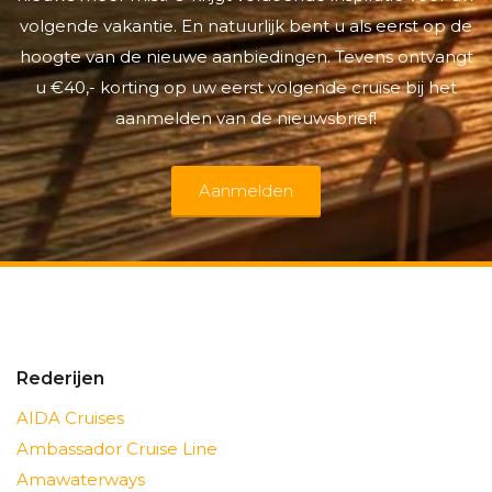
volgende vakantie. En natuurlijk bent u als eerst op de
hoogte van de nieuwe aanbiedingen. Tevens ontvangt
u €40,- korting op uw eerst volgende cruise bij het
aanmelden van de nieuwsbrief!
Aanmelden
Rederijen
AIDA Cruises
Ambassador Cruise Line
Amawaterways