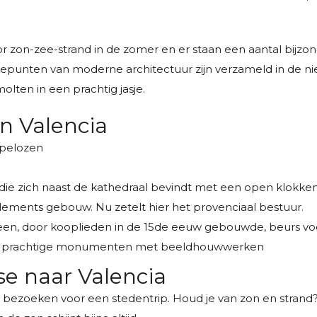
ctor zon-zee-strand in de zomer en er staan een aantal bi
unten van moderne architectuur zijn verzameld in de nieuw
lten in een prachtig jasje.
n Valencia
lpelozen
n die zich naast de kathedraal bevindt met een open klokken
rlements gebouw. Nu zetelt hier het provenciaal bestuur.
s een, door kooplieden in de 15de eeuw gebouwde, beurs voor
 zijn prachtige monumenten met beeldhouwwerken
ise naar Valencia
d te bezoeken voor een stedentrip. Houd je van zon en stra