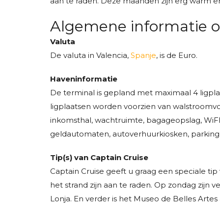
aan te raden. Deze maanden zijn erg warm en d
Algemene informatie o
Valuta
De valuta in Valencia,
Spanje
, is de Euro.
Haveninformatie
De terminal is gepland met maximaal 4 ligpl
ligplaatsen worden voorzien van walstroomvo
inkomsthal, wachtruimte, bagageopslag, WiFI
geldautomaten, autoverhuurkiosken, parking voo
Tip(s) van Captain Cruise
Captain Cruise geeft u graag een speciale tip 
het strand zijn aan te raden. Op zondag zij
Lonja. En verder is het Museo de Belles Artes a