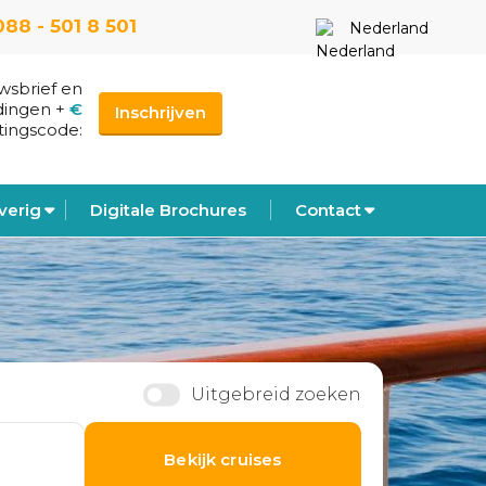
088 - 501 8 501
Nederland
uwsbrief en
dingen
+
€
Inschrijven
tingscode:
verig
Digitale Brochures
Contact