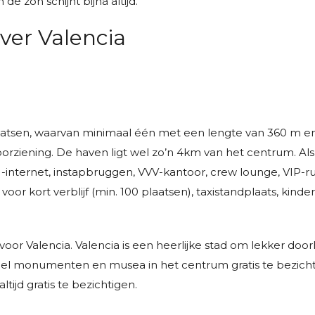
e zon schijnt bijna altijd.
ver Valencia
aatsen, waarvan minimaal één met een lengte van 360 m en
orziening. De haven ligt wel zo’n 4km van het centrum.
Al
-internet, instapbruggen, VVV-kantoor, crew lounge, VIP-
r kort verblijf (min. 100 plaatsen), taxistandplaats, kinde
voor Valencia. Valencia is een heerlijke stad om lekker door
n veel monumenten en musea in het centrum gratis te bezic
ltijd gratis te bezichtigen.