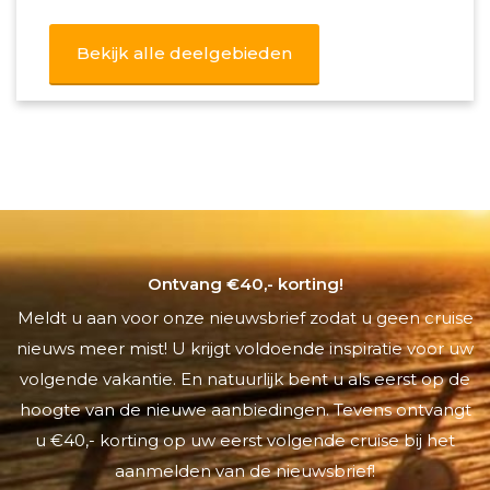
Bekijk alle deelgebieden
Ontvang €40,- korting!
Meldt u aan voor onze nieuwsbrief zodat u geen cruise
nieuws meer mist! U krijgt voldoende inspiratie voor uw
volgende vakantie. En natuurlijk bent u als eerst op de
hoogte van de nieuwe aanbiedingen. Tevens ontvangt
u €40,- korting op uw eerst volgende cruise bij het
aanmelden van de nieuwsbrief!