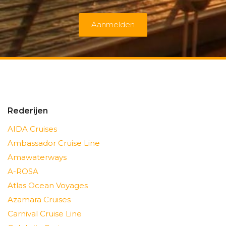
Aanmelden
Rederijen
AIDA Cruises
Ambassador Cruise Line
Amawaterways
A-ROSA
Atlas Ocean Voyages
Azamara Cruises
Carnival Cruise Line