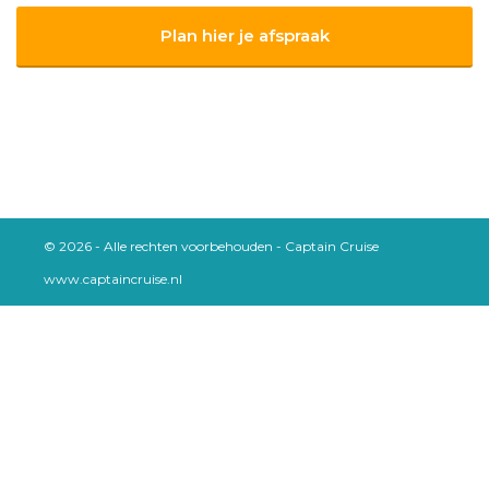
Plan hier je afspraak
© 2026 - Alle rechten voorbehouden - Captain Cruise
www.captaincruise.nl