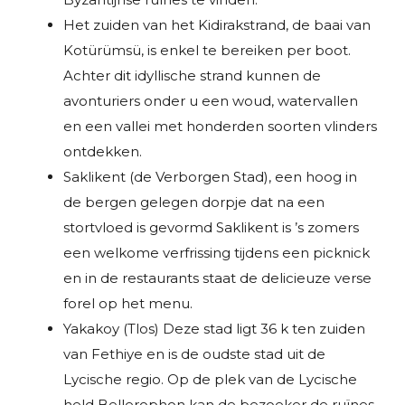
Het zuiden van het Kidirakstrand, de baai van
Kotürümsü, is enkel te bereiken per boot.
Achter dit idyllische strand kunnen de
avonturiers onder u een woud, watervallen
en een vallei met honderden soorten vlinders
ontdekken.
Saklikent (de Verborgen Stad), een hoog in
de bergen gelegen dorpje dat na een
stortvloed is gevormd Saklikent is ’s zomers
een welkome verfrissing tijdens een picknick
en in de restaurants staat de delicieuze verse
forel op het menu.
Yakakoy (Tlos) Deze stad ligt 36 k ten zuiden
van Fethiye en is de oudste stad uit de
Lycische regio. Op de plek van de Lycische
held Bellerophon kan de bezoeker de ruïnes