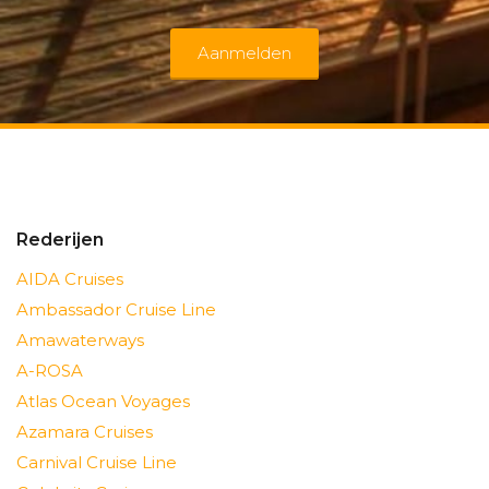
Aanmelden
Rederijen
AIDA Cruises
Ambassador Cruise Line
Amawaterways
A-ROSA
Atlas Ocean Voyages
Azamara Cruises
Carnival Cruise Line