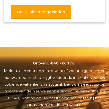
Bekijk alle deelgebieden
Ontvang €40,- korting!
Meldt u aan voor onze nieuwsbrief zodat u geen cruise
nieuws meer mist! U krijgt voldoende inspiratie voor uw
volgende vakantie. En natuurlijk bent u als eerst op de
hoogte van de nieuwe aanbiedingen. Tevens ontvangt
u €40,- korting op uw eerst volgende cruise bij het
aanmelden van de nieuwsbrief!