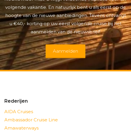
volgende vakantie. En natuurlijk bent u als eerst op de
hoogte van de nieuwe aanbiedingen. Tevens ontvangt
u €40,- korting op uw eerst volgende cruise bij het
aanmelden van de nieuwsbrief!
Aanmelden
Rederijen
AIDA Cruises
Ambassador Cruise Line
Amawaterways