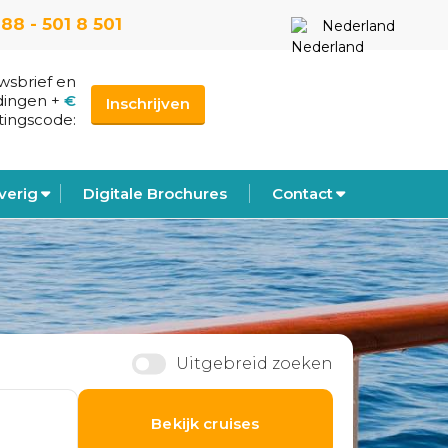
88 - 501 8 501
Nederland
uwsbrief en
dingen
+
€
Inschrijven
tingscode:
verig
Digitale Brochures
Contact