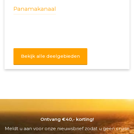
Panamakanaal
Bekijk alle deelgebieden
Ontvang €40,- korting!
Meldt u aan voor onze nieuwsbrief zodat u geen cruise