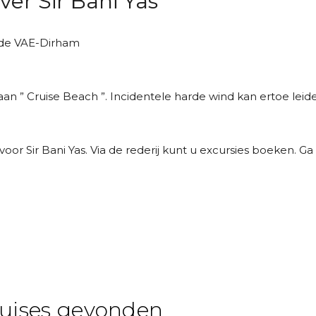
er Sir Bani Yas
s de VAE-Dirham
an ” Cruise Beach ”. Incidentele harde wind kan ertoe lei
voor Sir Bani Yas. Via de rederij kunt u excursies boeken. 