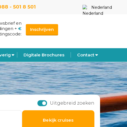
088 - 501 8 501
Nederland
uwsbrief en
dingen
+
€
Inschrijven
tingscode:
verig
Digitale Brochures
Contact