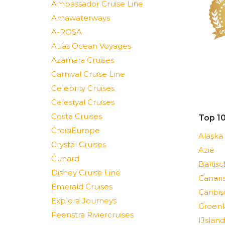
Ambassador Cruise Line
Amawaterways
A-ROSA
Atlas Ocean Voyages
Azamara Cruises
Carnival Cruise Line
Celebrity Cruises
Celestyal Cruises
Costa Cruises
Top 1
CroisiEurope
Alaska
Crystal Cruises
Azië
Cunard
Baltis
Disney Cruise Line
Canari
Emerald Cruises
Caribi
Explora Journeys
Groenl
Feenstra Riviercruises
IJsland