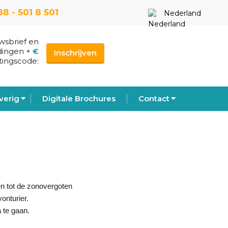
88 - 501 8 501
Nederland
uwsbrief en
dingen
+
€
Inschrijven
tingscode:
verig
Digitale Brochures
Contact
n tot de zonovergoten
onturier.
 te gaan.