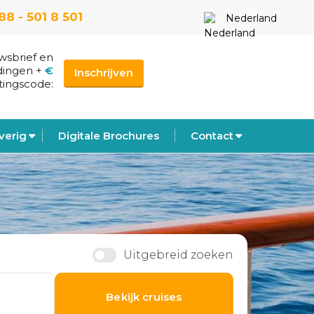
88 - 501 8 501
Nederland
uwsbrief en
dingen
+
€
Inschrijven
tingscode:
verig
Digitale Brochures
Contact