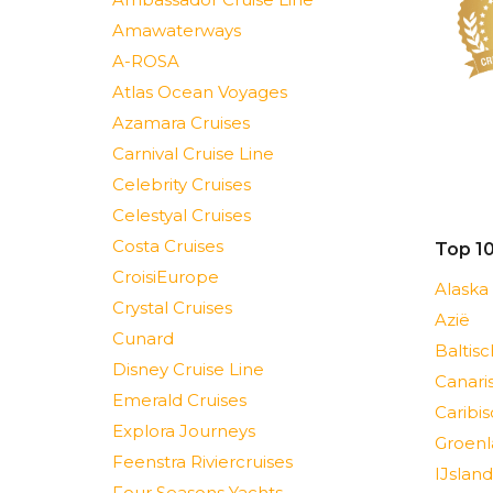
Amawaterways
A-ROSA
Atlas Ocean Voyages
Azamara Cruises
Carnival Cruise Line
Celebrity Cruises
Celestyal Cruises
Costa Cruises
Top 1
CroisiEurope
Alaska
Crystal Cruises
Azië
Cunard
Baltis
Disney Cruise Line
Canari
Emerald Cruises
Caribi
Explora Journeys
Groenl
Feenstra Riviercruises
IJsland
Four Seasons Yachts