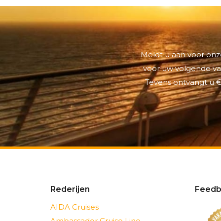
Meldt u aan voor onze
voor uw volgende vak
Tevens ontvangt u €
Rederijen
Feedb
AIDA Cruises
Ambassador Cruise Line