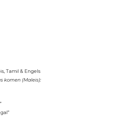
s, Tamil & Engels
s komen (Maleis):
”
ggal”