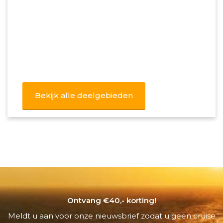
Bekijk alle deelgebieden
Ontvang €40,- korting!
Meldt u aan voor onze nieuwsbrief zodat u geen cruise