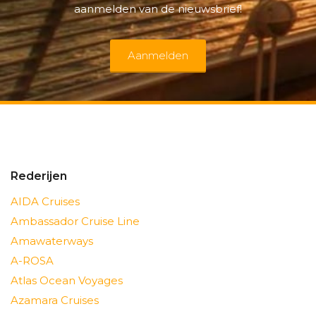
aanmelden van de nieuwsbrief!
Aanmelden
Rederijen
AIDA Cruises
Ambassador Cruise Line
Amawaterways
A-ROSA
Atlas Ocean Voyages
Azamara Cruises