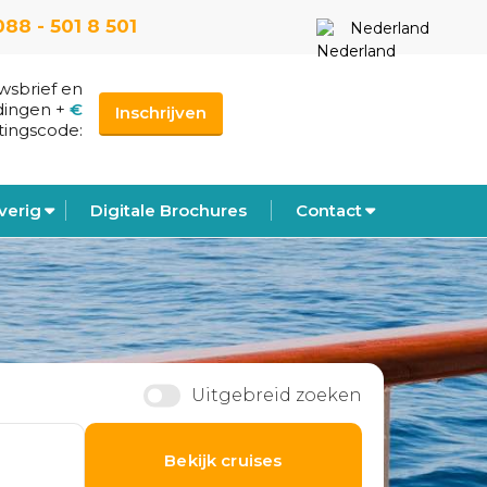
088 - 501 8 501
Nederland
uwsbrief en
dingen
+
€
Inschrijven
tingscode:
verig
Digitale Brochures
Contact