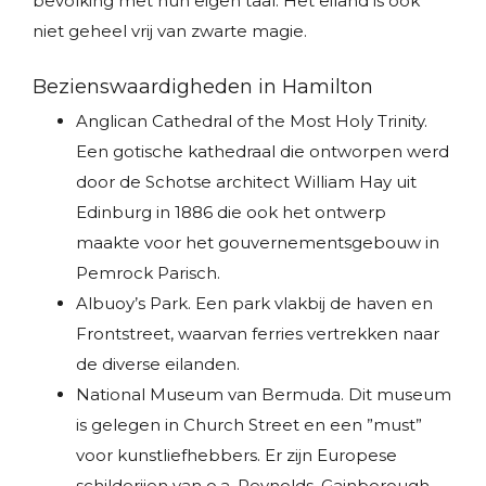
bevolking met hun eigen taal. Het eiland is ook
niet geheel vrij van zwarte magie.
Bezienswaardigheden in Hamilton
Anglican Cathedral of the Most Holy Trinity.
Een gotische kathedraal die ontworpen werd
door de Schotse architect William Hay uit
Edinburg in 1886 die ook het ontwerp
maakte voor het gouvernementsgebouw in
Pemrock Parisch.
Albuoy’s Park. Een park vlakbij de haven en
Frontstreet, waarvan ferries vertrekken naar
de diverse eilanden.
National Museum van Bermuda. Dit museum
is gelegen in Church Street en een ”must”
voor kunstliefhebbers. Er zijn Europese
schilderijen van o.a. Reynolds, Gainborough,