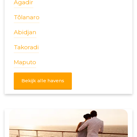
Agadir
Tôlanaro
Abidjan
Takoradi
Maputo
Bekijk alle havens