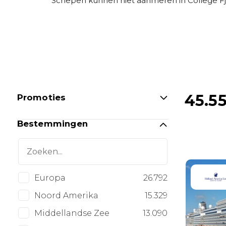
Schepen kunnen niet aanmeren in College Fjo