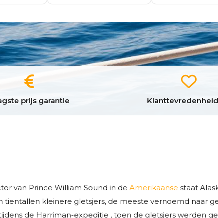
gste prijs garantie
Klanttevredenheid
ector van Prince William Sound in de
Amerikaanse
staat Alask
llei en tientallen kleinere gletsjers, de meeste vernoemd n
 tijdens de Harriman-expeditie , toen de gletsjers werden