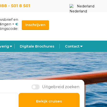
088 - 501 8 501
Nederland
uwsbrief en
dingen
+
€
Inschrijven
tingscode:
verig
Digitale Brochures
Contact