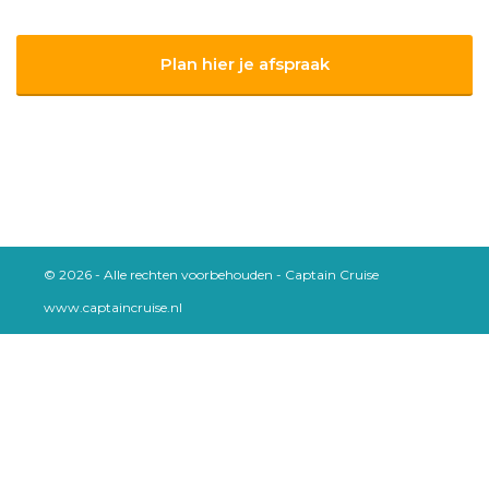
Plan hier je afspraak
© 2026 - Alle rechten voorbehouden - Captain Cruise
www.captaincruise.nl