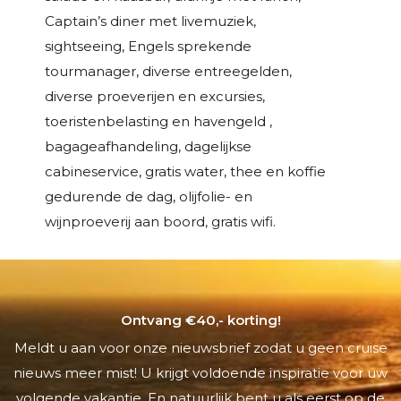
Captain’s diner met livemuziek,
sightseeing, Engels sprekende
tourmanager, diverse entreegelden,
diverse proeverijen en excursies,
toeristenbelasting en havengeld ,
bagageafhandeling, dagelijkse
cabineservice, gratis water, thee en koffie
gedurende de dag, olijfolie- en
wijnproeverij aan boord, gratis wifi.
Ontvang €40,- korting!
Meldt u aan voor onze nieuwsbrief zodat u geen cruise
nieuws meer mist! U krijgt voldoende inspiratie voor uw
volgende vakantie. En natuurlijk bent u als eerst op de