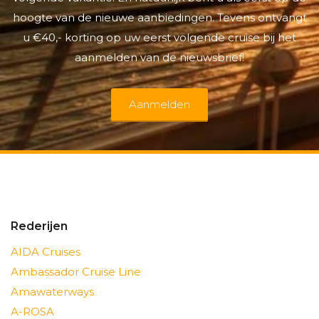
hoogte van de nieuwe aanbiedingen. Tevens ontvangt
u €40,- korting op uw eerst volgende cruise bij het
aanmelden van de nieuwsbrief!
Aanmelden
Rederijen
AIDA Cruises
Ambassador Cruise Line
Amawaterways
A-ROSA