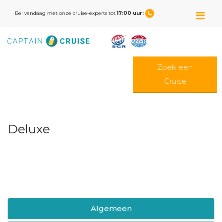
M
Bel vandaag met onze cruise-experts tot
17:00 uur:
Zoek een
Cruise
Deluxe
Algemeen