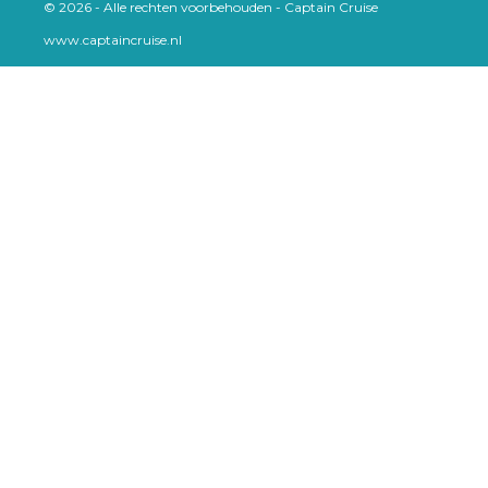
© 2026 - Alle rechten voorbehouden - Captain Cruise
www.captaincruise.nl