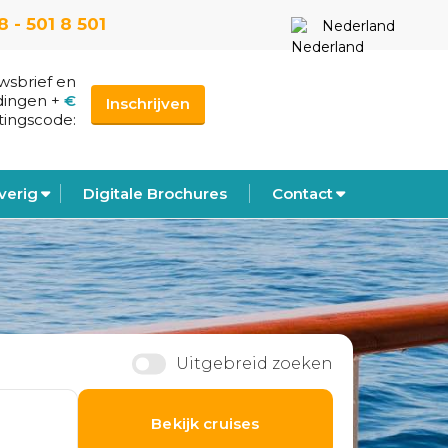
 - 501 8 501
Nederland
uwsbrief en
dingen
+
€
Inschrijven
tingscode:
verig
Digitale Brochures
Contact