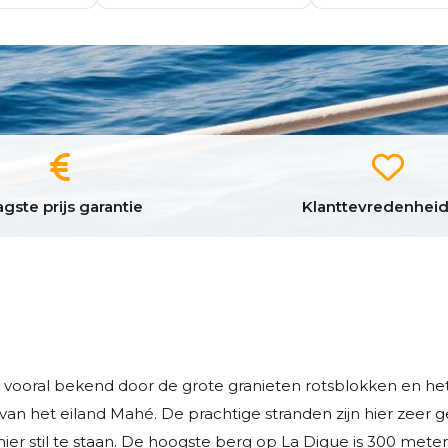
gste prijs garantie
Klanttevredenheid
is vooral bekend door de grote granieten rotsblokken en het
n het eiland Mahé. De prachtige stranden zijn hier zeer geli
t hier stil te staan. De hoogste berg op La Digue is 300 met