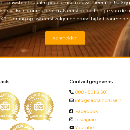
 nieuwsbrief zodat u geen cruise nieuws meer mist! U krijg
antie. En natuurlijk bent u als eerst op de hoogte van de
40,- korting op uw eerst volgende cruise bij het aanmelden
Aanmelden
ack
Contactgegevens
088 - 501 8 501
info@captaincruise.nl
Facebook
Instagram
Youtube