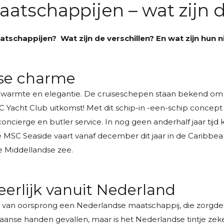
atschappijen – wat zijn d
tschappijen? Wat zijn de verschillen? En wat zijn hun 
nse charme
 warmte en elegantie. De cruiseschepen staan bekend om hun
 Yacht Club uitkomst! Met dit schip-in -een-schip concept 
ncierge en butler service. In nog geen anderhalf jaar tijd
e MSC Seaside vaart vanaf december dit jaar in de Caribbean
e Middellandse zee.
eerlijk vanuit Nederland
s van oorsprong een Nederlandse maatschappij, die zorgde
ikaanse handen gevallen, maar is het Nederlandse tintje zek