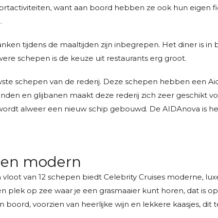
sportactiviteiten, want aan boord hebben ze ook hun eigen f
.
dranken tijdens de maaltijden zijn inbegrepen. Het diner is i
re schepen is de keuze uit restaurants erg groot.
wste schepen van de rederij. Deze schepen hebben een 
den en glijbanen maakt deze rederij zich zeer geschikt vo
ordt alweer een nieuw schip gebouwd. De AIDAnova is het 
ol en modern
n vloot van 12 schepen biedt Celebrity Cruises moderne, lux
r één plek op zee waar je een grasmaaier kunt horen, dat is 
n boord, voorzien van heerlijke wijn en lekkere kaasjes, dit 