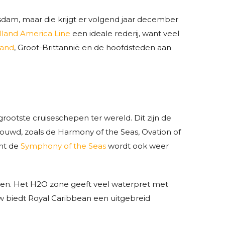
dam, maar die krijgt er volgend jaar december
lland America Line
een ideale rederij, want veel
land
, Groot-Brittannië en de hoofdsteden aan
rootste cruiseschepen ter wereld. Dit zijn de
bouwd, zoals de Harmony of the Seas, Ovation of
ant de
Symphony of the Seas
wordt ook weer
den. Het H2O zone geeft veel waterpret met
ow biedt Royal Caribbean een uitgebreid