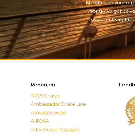
Meldt u aan voor onze
voor uw volgende vak
Tevens ontvangt u €
Rederijen
Feedb
AIDA Cruises
Ambassador Cruise Line
Amawaterways
A-ROSA
Atlas Ocean Voyages