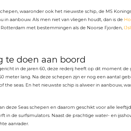
 schepen, waaronder ook het nieuwste schip, de MS Konings
u in aanbouw. Als men niet van vliegen houdt, dan is de
Ho
of Rotterdam met bestemmingen als de Noorse Fjorden,
IJs
g te doen aan boord
richt in de jaren 60, deze rederij heeft op dit moment de g
 360 meter lang. Na deze schepen zijn er nog een aantal ge
f the seas. En het nieuwste schip is alweer in aanbouw, w
n deze Seas schepen en daarom geschikt voor alle leeftij
t in de surfsimulators. Naast de prachtige water- en ijssh
hte aanrader.