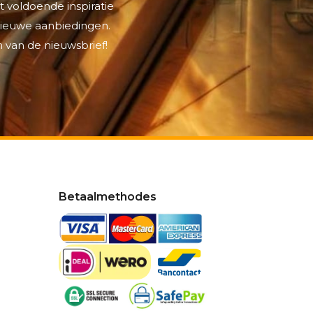
t voldoende inspiratie
 nieuwe aanbiedingen.
 van de nieuwsbrief!
Betaalmethodes