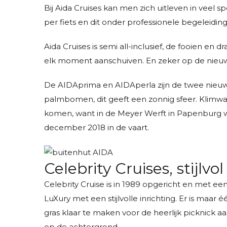
Bij Aida Cruises kan men zich uitleven in veel 
per fiets en dit onder professionele begeleiding
Aida Cruises is semi all-inclusief, de fooien en 
elk moment aanschuiven. En zeker op de nieuwe
De AIDAprima en AIDAperla zijn de twee nieu
palmbomen, dit geeft een zonnig sfeer. Klimwan
komen, want in de Meyer Werft in Papenburg w
december 2018 in de vaart.
Celebrity Cruises, stijlv
Celebrity Cruise is in 1989 opgericht en met ee
LuXury met een stijlvolle inrichting. Er is maa
gras klaar te maken voor de heerlijk picknick aa
op de achtergrond.