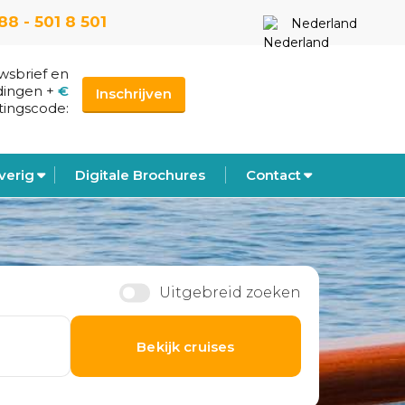
88 - 501 8 501
Nederland
uwsbrief en
dingen
+
€
Inschrijven
tingscode:
verig
Digitale Brochures
Contact