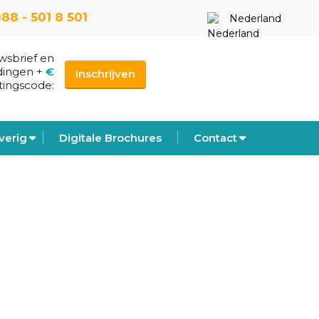
88 - 501 8 501
Nederland
uwsbrief en
dingen
+
€
Inschrijven
tingscode:
verig
Digitale Brochures
Contact