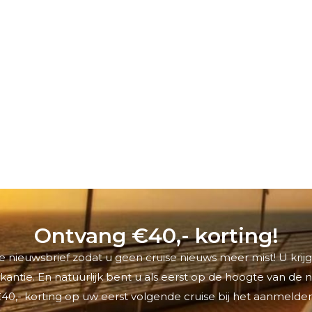
Ontvang €40,- korting!
 nieuwsbrief zodat u geen cruise nieuws meer mist! U krijg
antie. En natuurlijk bent u als eerst op de hoogte van de
40,- korting op uw eerst volgende cruise bij het aanmelden