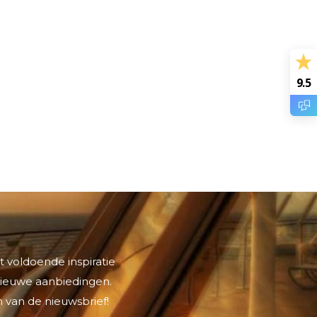
9.5
t voldoende inspiratie
 nieuwe aanbiedingen.
 van de nieuwsbrief!