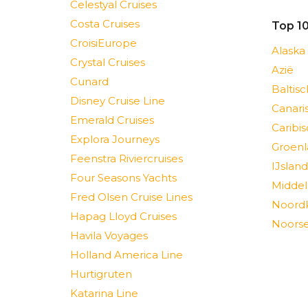
Celestyal Cruises
Costa Cruises
Top 1
CroisiEurope
Alaska
Crystal Cruises
Azië
Cunard
Baltis
Disney Cruise Line
Canari
Emerald Cruises
Caribi
Explora Journeys
Groenl
Feenstra Riviercruises
IJsland
Four Seasons Yachts
Middel
Fred Olsen Cruise Lines
Noord
Hapag Lloyd Cruises
Noorse
Havila Voyages
Holland America Line
Hurtigruten
Katarina Line