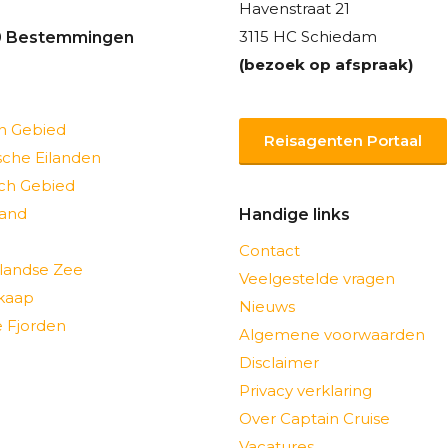
Havenstraat 21
3115 HC Schiedam
0 Bestemmingen
(bezoek op afspraak)
ch Gebied
Reisagenten Portaal
sche Eilanden
sch Gebied
and
Handige links
Contact
landse Zee
Veelgestelde vragen
kaap
Nieuws
 Fjorden
Algemene voorwaarden
Disclaimer
Privacy verklaring
Over Captain Cruise
Vacatures