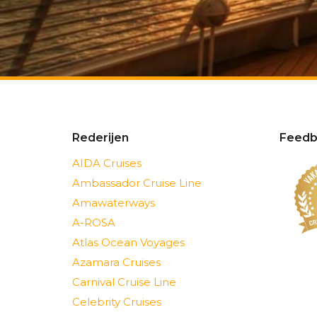
Rederijen
Feedb
AIDA Cruises
Ambassador Cruise Line
Amawaterways
A-ROSA
Atlas Ocean Voyages
Azamara Cruises
Carnival Cruise Line
Celebrity Cruises