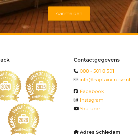
Aanmelden
ack
Contactgegevens
088 - 501 8 501
info@captaincruise.nl
Facebook
Instagram
Youtube
Adres Schiedam