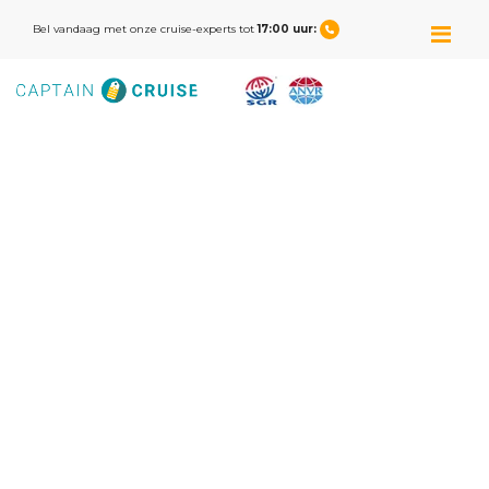
M
Bel vandaag met onze cruise-experts tot
17:00 uur: