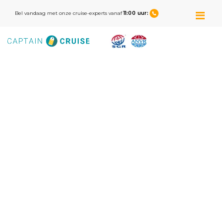
M
Bel vandaag met onze cruise-experts vanaf
11:00 uur: