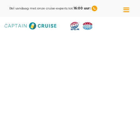
M
Bel vandaag met onze cruise-experts tot
16:00 uur: