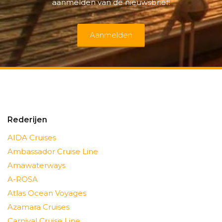
aanmelden van de nieuwsbrief!
Aanmelden
Rederijen
AIDA Cruises
Ambassador Cruise Line
Amawaterways
A-ROSA
Atlas Ocean Voyages
Azamara Cruises
Carnival Cruise Line