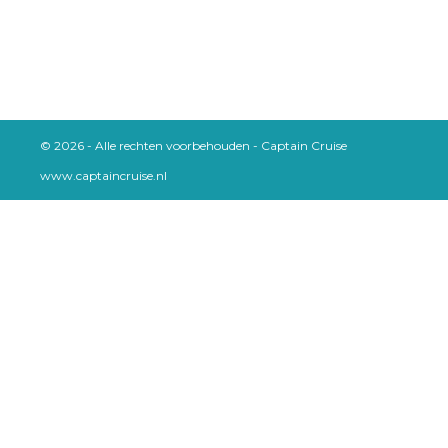
© 2026 - Alle rechten voorbehouden - Captain Cruise
www.captaincruise.nl