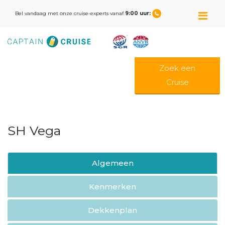
M
Bel vandaag met onze cruise-experts vanaf
9:00 uur:
Zoek een
Cruise
SH Vega
Algemeen
Kenmerken
Dekkenplan