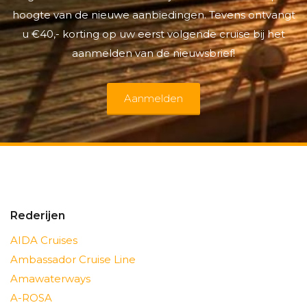
hoogte van de nieuwe aanbiedingen. Tevens ontvangt
u €40,- korting op uw eerst volgende cruise bij het
aanmelden van de nieuwsbrief!
Aanmelden
Rederijen
AIDA Cruises
Ambassador Cruise Line
Amawaterways
A-ROSA