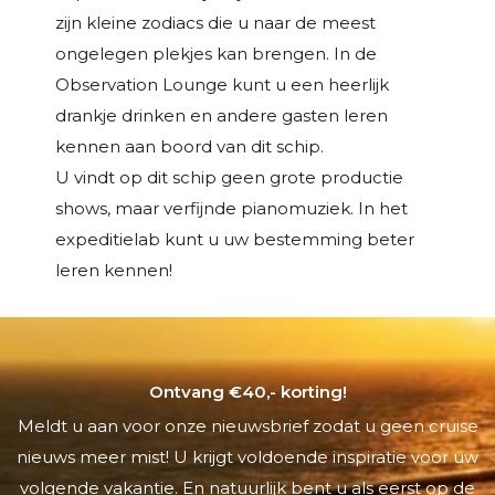
zijn kleine zodiacs die u naar de meest
ongelegen plekjes kan brengen. In de
Observation Lounge kunt u een heerlijk
drankje drinken en andere gasten leren
kennen aan boord van dit schip.
U vindt op dit schip geen grote productie
shows, maar verfijnde pianomuziek. In het
expeditielab kunt u uw bestemming beter
leren kennen!
Ontvang €40,- korting!
Meldt u aan voor onze nieuwsbrief zodat u geen cruise
nieuws meer mist! U krijgt voldoende inspiratie voor uw
volgende vakantie. En natuurlijk bent u als eerst op de