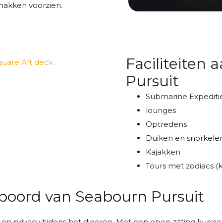
emakken voorzien.
Faciliteiten
Pursuit
Submarine Expediti
lounges
Optredens
Duiken en snorkele
Kajakken
Tours met zodiacs (
 boord van Seabourn Pursuit
en privacy tijdens het dineren. Met een open zitting kunnen