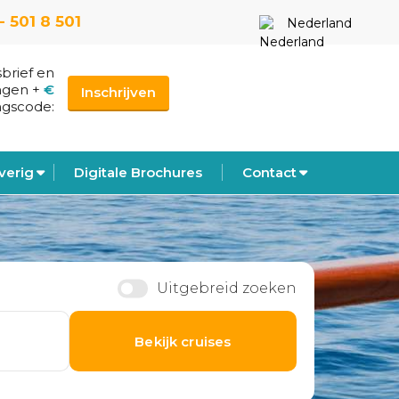
- 501 8 501
Nederland
sbrief en
ngen
+
€
Inschrijven
ngscode:
verig
Digitale Brochures
Contact