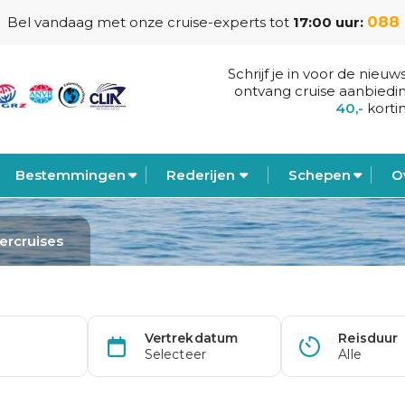
088 
Bel vandaag met onze cruise-experts tot
17:00 uur:
Schrijf je in voor de nieuw
ontvang cruise aanbiedi
40,-
korti
Bestemmingen
Rederijen
Schepen
O