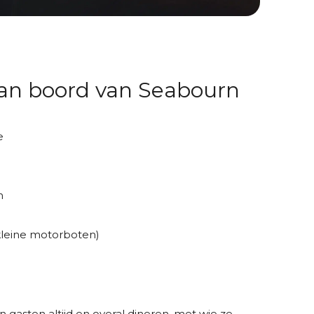
 aan boord van Seabourn
e
n
kleine motorboten)
 gasten altijd en overal dineren, met wie ze