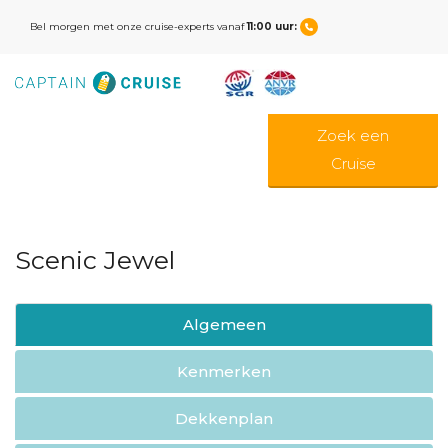
Bel morgen met onze cruise-experts vanaf
11:00 uur:
Zoek een
Cruise
Scenic Jewel
Algemeen
Kenmerken
Dekkenplan