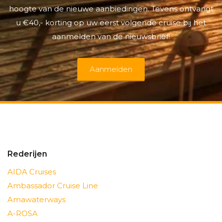
hoogte van de nieuwe aanbiedingen. Tevens ontvangt
u €40,- korting op uw eerst volgende cruise bij het
aanmelden van de nieuwsbrief!
Aanmelden
Rederijen
AIDA Cruises
Ambassador Cruise Line
Amawaterways
A-ROSA