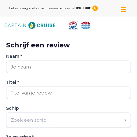
M
Bel vandaag met onze cruise-experts vanaf
11:00 uur: