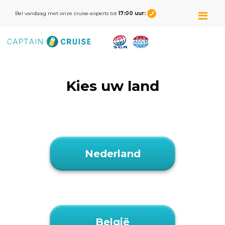
M
Bel vandaag met onze cruise-experts tot
17:00 uur:
Kies uw land
Nederland
België