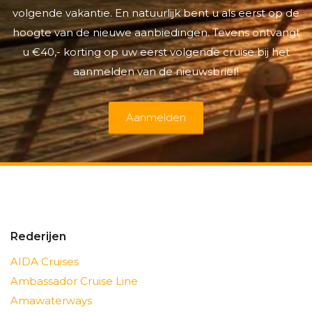
volgende vakantie. En natuurlijk bent u als eerst op de
hoogte van de nieuwe aanbiedingen. Tevens ontvangt
u €40,- korting op uw eerst volgende cruise bij het
aanmelden van de nieuwsbrief!
Aanmelden
Rederijen
AIDA Cruises
Ambassador Cruise Line
Amawaterways