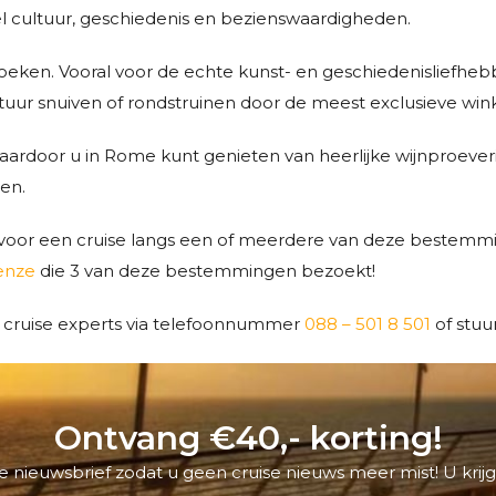
el cultuur, geschiedenis en bezienswaardigheden.
en. Vooral voor de echte kunst- en geschiedenisliefhebber
ultuur snuiven of rondstruinen door de meest exclusieve wi
ardoor u in Rome kunt genieten van heerlijke wijnproeverij
ten.
voor een cruise langs een of meerdere van deze bestemm
renze
die 3 van deze bestemmingen bezoekt!
e cruise experts via telefoonnummer
088 – 501 8 501
of stuu
Ontvang €40,- korting!
 nieuwsbrief zodat u geen cruise nieuws meer mist! U krijg