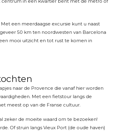
et centrum in een kwartier bent met de metro of
 Met een meerdaagse excursie kunt u naast
ongeveer 50 km ten noordwesten van Barcelona
een mooi uitzicht en tot rust te komen in
stochten
apjes naar de Provence die vanaf hier worden
waardigheden. Met een fietstour langs de
het meest op van de Franse cultuur.
maal zeker de moeite waard om te bezoeken!
rde. Of struin langs Vieux Port (de oude haven)