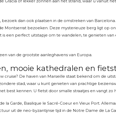
de Gràcia of lekker zonnen aan het strand, waar u vanuit h
 bezoek dan ook plaatsen in de omstreken van Barcelona.
de Montserrat bezoeken. Deze mysterieuze berg ligt op 
t is een perfect uitstapje om te wandelen, te genieten van 
 een van de grootste aanleghavens van Europa.
nen, mooie kathedralen en fiet
 cruise? De haven van Marseille staat bekend om de uitst
bijzondere stad, waar u kunt genieten van prachtige beziens
et best kennen. U fietst door smalle straatjes en vangt zo 
e la Garde, Basilique le Sacré-Coeur en Vieux Port. Alle
tuur uit de neo-byzantijnse tijd in de Notre Dame de La Ga