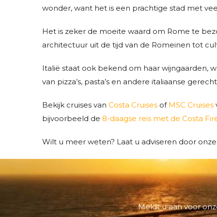
wonder, want het is een prachtige stad met ve
Het is zeker de moeite waard om Rome te bezoek
architectuur uit de tijd van de Romeinen tot c
Italië staat ook bekend om haar wijngaarden, wa
van pizza’s, pasta’s en andere italiaanse gerech
Bekijk cruises van
Costa Cruises
of
MSC Cruises
bijvoorbeeld de
8-daagse reis met de Costa Fi
Wilt u meer weten? Laat u adviseren door onz
Meldt u aan voor onze