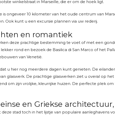
otste winkelstraat in Marseille, die er om de hoek ligt.
e is ongeveer 10 kilometer van het oude centrum van Marse
n. Ook kunt u een excursie plannen via uw rederij.
achten en romantiek
ken deze prachtige bestemming te voet of met een gondelva
 lekker rond en bezoek de Basilica di San Marco of het Pal
gebouwen van Venetië.
 zodat u hier nog meerdere dagen kunt genieten. De eiland
an glaswerk. De prachtige glaswerken ziet u overal op het 
d om zijn vrolijke, kleurrijke huizen. De perfecte plek o
inse en Griekse architectuur,
t deze stad toch in het lijstje van populaire aanleghavens 