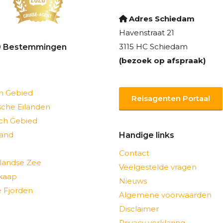
Adres Schiedam
Havenstraat 21
3115 HC Schiedam
0 Bestemmingen
(bezoek op afspraak)
ch Gebied
Reisagenten Portaal
sche Eilanden
sch Gebied
and
Handige links
Contact
landse Zee
Veelgestelde vragen
kaap
Nieuws
 Fjorden
Algemene voorwaarden
Disclaimer
Privacy verklaring