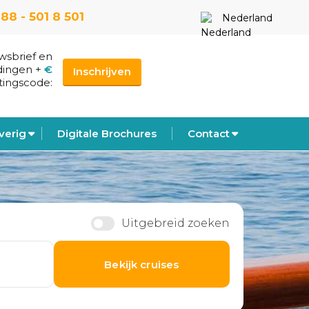
88 - 501 8 501
Nederland
uwsbrief en
dingen
+
€
Inschrijven
tingscode:
verig
Digitale Brochures
Contact