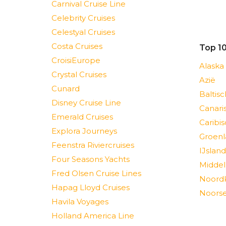
Carnival Cruise Line
Celebrity Cruises
Celestyal Cruises
Costa Cruises
Top 1
CroisiEurope
Alaska
Crystal Cruises
Azië
Cunard
Baltis
Disney Cruise Line
Canari
Emerald Cruises
Caribi
Explora Journeys
Groenl
Feenstra Riviercruises
IJsland
Four Seasons Yachts
Middel
Fred Olsen Cruise Lines
Noord
Hapag Lloyd Cruises
Noorse
Havila Voyages
Holland America Line