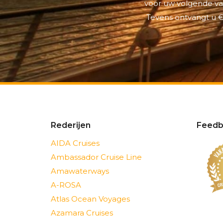
voor uw volgende vak
Tevens ontvangt u €
Rederijen
Feedb
AIDA Cruises
Ambassador Cruise Line
Amawaterways
A-ROSA
Atlas Ocean Voyages
Azamara Cruises