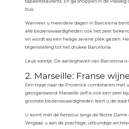
tapasrestaurants. En ga shoppen in de Passeig 
bus.
Wanneer u meerdere dagen in Barcelona bent,
alle bezienswaardigheden ook het zeer beken
en wordt als een heilige serene plek gezien. He
tegenstelling tot het drukke Barcelona.
Leuk weetje: De aanleghaven van Barcelona is
2. Marseille: Franse wij
Een tripje naar de Provence combineren met uw
georganiseerd. Marseille zelf is ook een zeer 
grootste bezienswaardigheden leert u de stad h
U komt met de fietstour langs de Notre Dame d
Vergaap u aan de prachtige, uitbundige architec