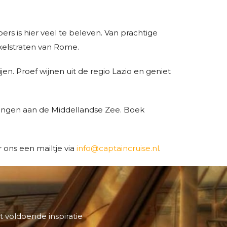
s is hier veel te beleven. Van prachtige
nkelstraten van Rome.
en. Proef wijnen uit de regio Lazio en geniet
ingen aan de Middellandse Zee. Boek
r ons een mailtje via
info@captaincruise.nl
.
t voldoende inspiratie