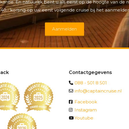
antie. En natuurlijk bent u als eerst op de hoogte van de
40,- korting op uw eerst volgende cruise bij het aanmelden
Aanmelden
ack
Contactgegevens
088 - 501 8 501
info@captaincruise.nl
Facebook
Instagram
Youtube