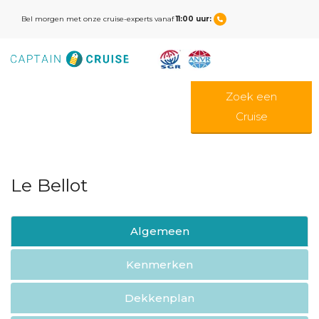
Bel morgen met onze cruise-experts vanaf
11:00 uur:
Zoek een
Cruise
Le Bellot
Algemeen
Kenmerken
Dekkenplan