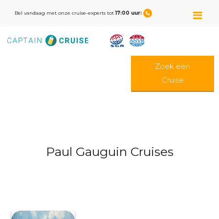
M
Bel vandaag met onze cruise-experts tot
17:00 uur:
Zoek een
Cruise
Paul Gauguin Cruises