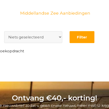
Middellandse Zee Aanbiedingen
Filter
 zoekopdracht
Ontvang €40,- korting!
 nieuwsbrief zodat u geen cruise nieuws meer mist! U krijg