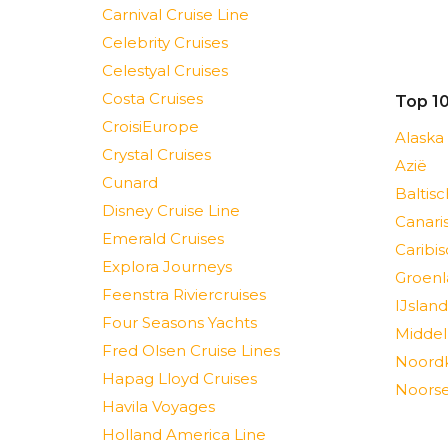
Carnival Cruise Line
Celebrity Cruises
Celestyal Cruises
Costa Cruises
Top 1
CroisiEurope
Alaska
Crystal Cruises
Azië
Cunard
Baltis
Disney Cruise Line
Canari
Emerald Cruises
Caribi
Explora Journeys
Groenl
Feenstra Riviercruises
IJsland
Four Seasons Yachts
Middel
Fred Olsen Cruise Lines
Noord
Hapag Lloyd Cruises
Noorse
Havila Voyages
Holland America Line