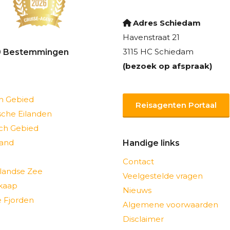
Adres Schiedam
Havenstraat 21
3115 HC Schiedam
0 Bestemmingen
(bezoek op afspraak)
ch Gebied
Reisagenten Portaal
sche Eilanden
sch Gebied
and
Handige links
Contact
landse Zee
Veelgestelde vragen
kaap
Nieuws
 Fjorden
Algemene voorwaarden
Disclaimer