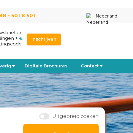
88 - 501 8 501
Nederland
uwsbrief en
dingen
+
€
Inschrijven
tingscode:
verig
Digitale Brochures
Contact