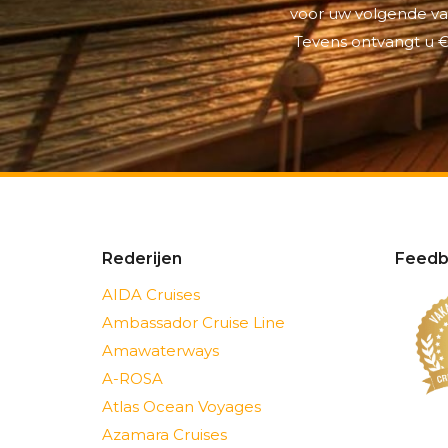
voor uw volgende vak
Tevens ontvangt u €
Rederijen
Feedb
AIDA Cruises
Ambassador Cruise Line
Amawaterways
A-ROSA
Atlas Ocean Voyages
Azamara Cruises