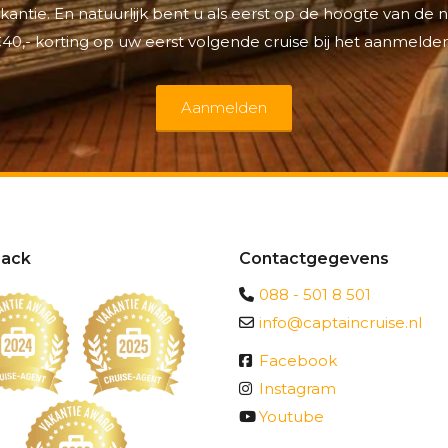
antie. En natuurlijk bent u als eerst op de hoogte van de
40,- korting op uw eerst volgende cruise bij het aanmelden
Aanmelden
ack
Contactgegevens
088 - 501 8 501
info@captaincruise.nl
Facebook
Instagram
Youtube