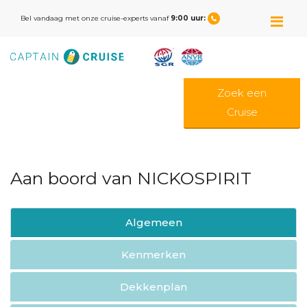
M
Bel vandaag met onze cruise-experts vanaf
9:00 uur:
Zoek een
Cruise
Aan boord van NICKOSPIRIT
Algemeen
Kenmerken
Dekkenplan