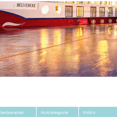
Dekkenplan
Hutcategorie
Foto's