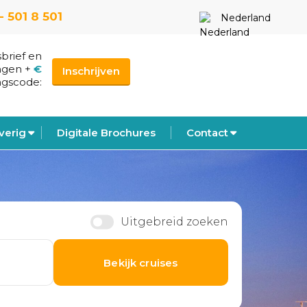
- 501 8 501
Nederland
sbrief en
ngen
+
€
Inschrijven
ngscode:
verig
Digitale Brochures
Contact