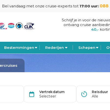
088 
Bel vandaag met onze cruise-experts tot
17:00 uur:
Schrijf je in voor de nieuw
ontvang cruise aanbiedi
40,-
korti
Bestemmingen
Rederijen
Schepen
O