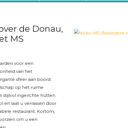
 over de Donau,
met MS
arden voor een
oonheid van het
legante sfeer aan boord
elschap op het ruime
 stijlvol ingerichte hutten.
l en laat u verrassen door
abele restaurant. Kortom,
voorzien om u een
en.