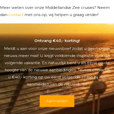
Meer weten over onze Middellandse Zee cruises? Neem
dan
contact
met ons op; wij helpen u graag verder!
Ontvang €40,- korting!
Meldt u aan voor onze nieuwsbrief zodat u geen cruise
nieuws meer mist! U krijgt voldoende inspiratie voor uw
volgende vakantie. En natuurlijk bent u als eerst op de
hoogte van de nieuwe aanbiedingen. Tevens ontvangt
u €40,- korting op uw eerst volgende cruise bij het
aanmelden van de nieuwsbrief!
Aanmelden