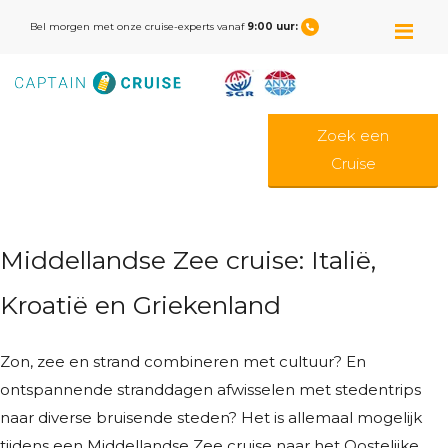
M
Bel morgen met onze cruise-experts vanaf
9:00 uur:
Zoek een
Cruise
Middellandse Zee cruise: Italië,
Kroatië en Griekenland
Zon, zee en strand combineren met cultuur? En
ontspannende stranddagen afwisselen met stedentrips
naar diverse bruisende steden? Het is allemaal mogelijk
tijdens een Middellandse Zee cruise naar het Oostelijke