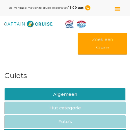
M
Bel vandaag met onze cruise-experts tot
16:00 uur:
Zoek een
Cruise
Gulets
Algemeen
Hut categorie
Foto's