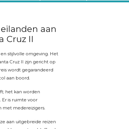
eilanden aan
 Cruz II
en stijlvolle omgeving. Het
a Cruz II zijn gericht op
e reis wordt gegarandeerd
col aan boord.
eft; het kan worden
 Er is ruimte voor
n met medereizigers.
ze aan uitgebreide reizen