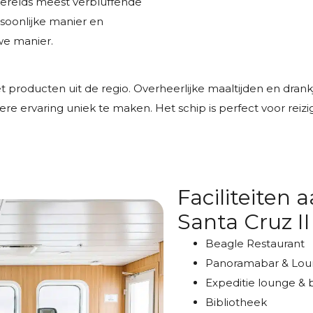
werelds meest verbluffende
soonlijke manier en
we manier.
roducten uit de regio. Overheerlijke maaltijden en drankj
e ervaring uniek te maken. Het schip is perfect voor reizig
Faciliteiten
Santa Cruz II
Beagle Restaurant
Panoramabar & Lo
Expeditie lounge & 
Bibliotheek