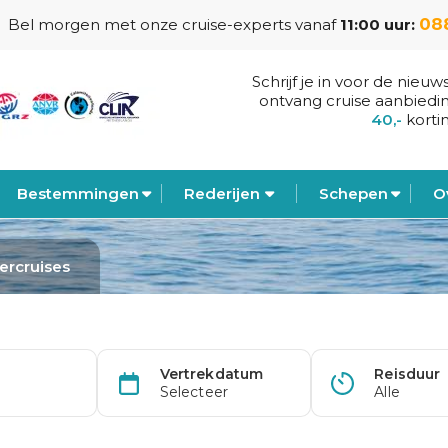
088
Bel morgen met onze cruise-experts vanaf
11:00 uur:
Schrijf je in voor de nieuw
ontvang cruise aanbiedi
40,-
korti
Bestemmingen
Rederijen
Schepen
O