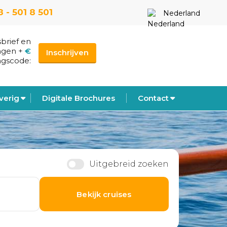
 - 501 8 501
Nederland
sbrief en
ngen
+
€
Inschrijven
ngscode:
verig
Digitale Brochures
Contact