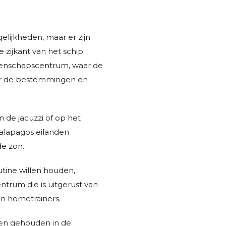
elijkheden, maar er zijn
 zijkant van het schip
etenschapscentrum, waar de
er de bestemmingen en
 de jacuzzi of op het
Galapagos eilanden
de zon.
utine willen houden,
trum die is uitgerust van
n hometrainers.
n gehouden in de