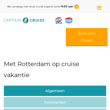
M
Bel vandaag met onze cruise-experts vanaf
9:00 uur:
Zoek een
Cruise
Met Rotterdam op cruise
vakantie
Algemeen
Kenmerken